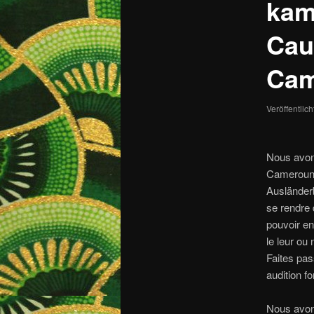
kam
Cau
Cam
Veröffentlic
Nous avons
Cameroun 
Ausländerb
se rendre 
pouvoir en
le leur ou 
Faites pas
audition f
Nous avons