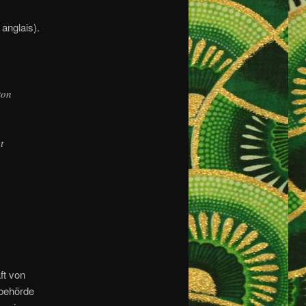
anglais).
ton
t
ft von
rbehörde