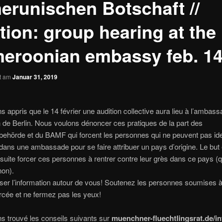
erunischen Botschaft //
tion: group hearing at the
eroonian embassy feb. 14
ht am
Januar 31, 2019
 appris que le 14 février une audition collective aura lieu à l’ambas
de Berlin. Nous voulons dénoncer ces pratiques de la part des
ehörde et du BAMF qui forcent les personnes qui ne peuvent pas iden
dans une ambassade pour se faire attribuer un pays d’origine. Le but 
suite forcer ces personnes à rentrer contre leur grès dans ce pays (q
non).
ser l’information autour de vous! Soutenez les personnes soumises à
orcée et ne fermez pas les yeux!
 trouvé les conseils suivants sur
muenchner-fluechtlingsrat.de/in