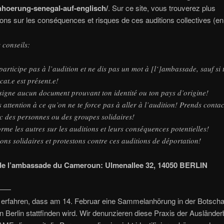
hoerung-senegal-auf-englisch/
. Sur ce site, vous trouverez plus
ions sur les conséquences et risques de ces auditions collectives (en 
 conseils:
participe pas à l’audition et ne dis pas un mot à [l‘]ambassade, sauf si 
cat.e est présent.e!
signe aucun document prouvant ton identité ou ton pays d’origine!
s attention à ce qu’on ne te force pas à aller à l’audition! Prends contac
c des personnes ou des groupes solidaires!
orme les autres sur les auditions et leurs conséquences potentielles!
ons solidaires et protestons contre ces auditions de déportation!
de l’ambassade du Cameroun: Ulmenallee 32, 14050 BERLIN
——
 erfahren, dass am 14. Februar eine Sammelanhörung in der Botscha
 Berlin stattfinden wird. Wir denunzieren diese Praxis der Auslände