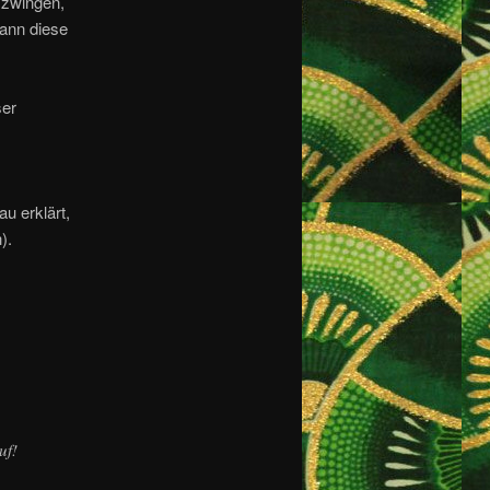
u zwingen,
dann diese
ser
u erklärt,
).
uf!