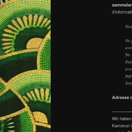
sammelan
d’informat
Nos
Ne 
avo
Ne 
Fai
ave
Inf
Soy
Adresse 
————
Wir haben
Kamerun in