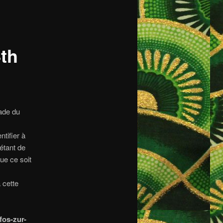
th
sade du
tifier à
étant de
ue ce soit
 cette
fos-zur-