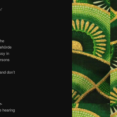
n!
the
behörde
ssy in
ersons
and don’t
r-
e hearing