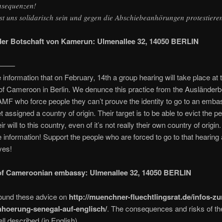
sequenzen!
st uns solidarisch sein und gegen die Abschiebeanhörungen protestiere
er Botschaft von Kamerun: Ulmenallee 32, 14050 BERLIN
——–
 information that on February, 14th a group hearing will take place at 
f Cameroon in Berlin. We denunce this practice from the Ausländer
MF who force people they can’t prouve the identity to go to an emba
t assigned a country of origin. Their target is to be able to evict the p
ir will to this country, even of it’s not really their own country of origin.
 information! Support the people who are forced to go to that hearing 
yes!
of Cameroonian embassy: Ulmenallee 32, 14050 BERLIN
found these advice on
http://muenchner-fluechtlingsrat.de/infos-zu
hoerung-senegal-auf-englisch/
. The consequences and risks of th
ell described (in English).