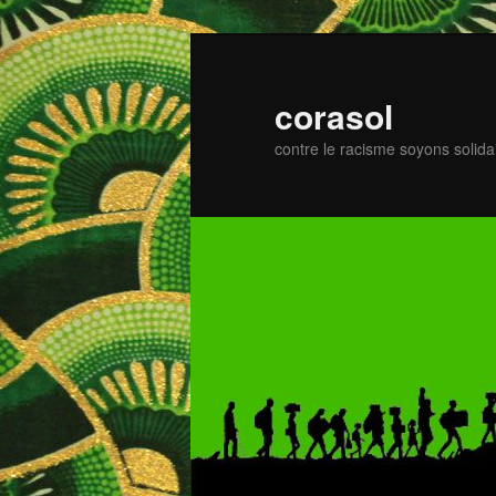
Zum
primären
Inhalt
corasol
springen
contre le racisme soyons solida