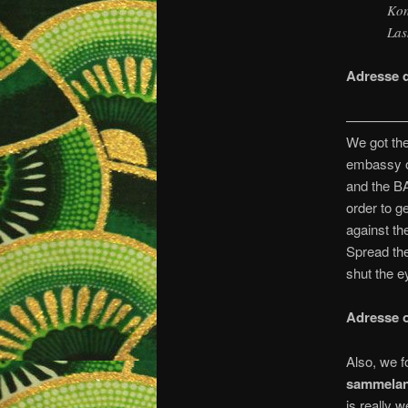
Kon
Las
Adresse d
————
We got the
embassy o
and the BA
order to ge
against the
Spread the
shut the e
Adresse 
Also, we 
sammelan
is really w