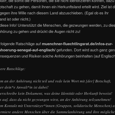
MF, die somit die Personen, die sie nicht identifizieren können, daz
otschaft zu gehen, damit ihnen ein Herkunftsland erteilt wird. Ziel ist 
gegen ihre Wille nach diesem Land abzuschieben. (Egal ob es ihr
and ist oder nicht.)
 diese Info! Unterstützt die Menschen, die gezwungen werden, zu die
örung zu gehen und drückt die Augen nicht zu!
 folgende Ratschläge auf
muenchner-fluechtlingsrat.de/infos-zur-
hoerung-senegal-auf-englisch/
gefunden. Dort wird auch ganz gena
nsequenzen und Risiken solche Anhörungen beinhalten (auf Englisch
ere Ratschläge:
m an der Anhörung nicht teil und rede kein Wort mit [der] Botschaft,
er dein*e Anwalt*in ist dabei!
erschreibe kein Dokument, was deine Identität oder Herkunft beweist!
s auf, dass du nicht gezwungen wirst, an der Anhörung teilzunehmen!
m Kontakt mit Unterstützer*innen (Gruppen, solidarische Menschen) a
ormiere andere Menschen über die Sammelanhörung und ihre mögliche