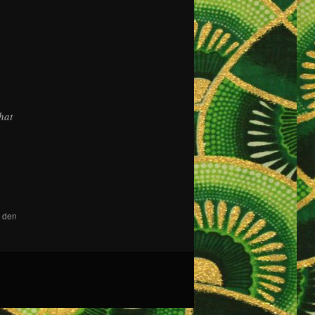
hat
r den