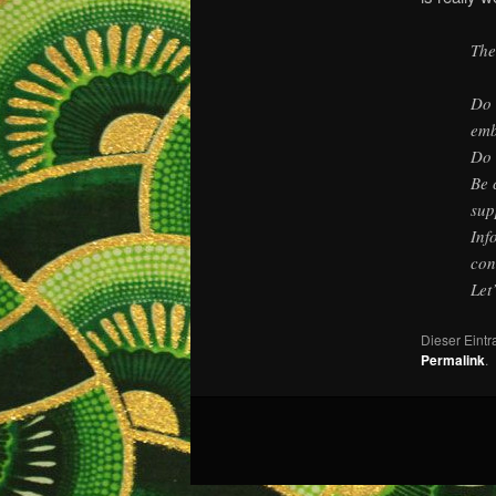
The
Do 
emb
Do 
Be 
sup
Inf
con
Let
Dieser Eint
Permalink
.