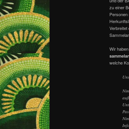
und der BA
zu einer B
Personen 
Herkunftsl
Verbreitet
Sammelanh
Wir haben
sammelan
welche Ko
Uns
Nim
auß
Unt
Pas
Nim
Inf