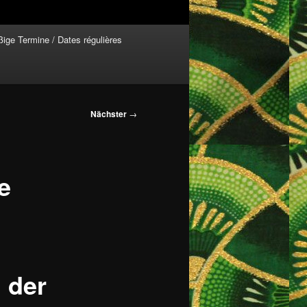
ige Termine / Dates régulières
Nächster
→
e
 der