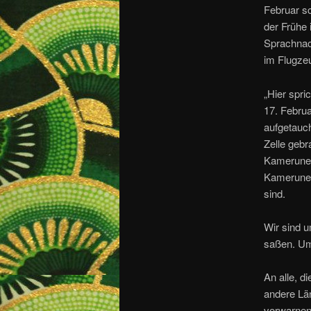
Februar sc
der Frühe 
Sprachnac
im Flugze
„Hier spr
17. Februa
aufgetauch
Zelle geb
Kameruner
Kameruner,
sind.
Wir sind u
saßen. Um
An alle, d
andere Län
vorwarnen