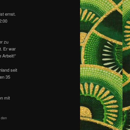
st ernst.
2:00
er zu
t. Er war
 Arbeit!“
land seit
ren 35
en mit
r den