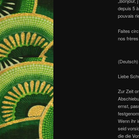
„Bonjour, 
depuis 5 à 
pouvais ri
Faites cir
nos frère
(Deutsch)
Liebe Sch
Zur Zeit o
Abschiebu
ernst, pas
festgenom
Wenn ihr i
seid vorsi
die die Vo