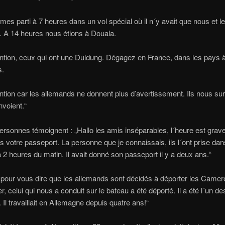
s parti à 7 heures dans un vol spécial où il n´y avait que nous et le
 A 14 heures nous étions à Douala.
ention, ceux qui ont une Duldung. Dégagez en France, dans les pays à
s.
ention car les allemands ne donnent plus d’avertissement. Ils nous su
nvoient.“
ersonnes témoignent : „Hallo les amis inséparables, l´heure est grav
 votre passeport. La personne que je connaissais, ils l´ont prise dan
2 heures du matin. Il avait donné son passeport il y a deux ans.“
 pour vous dire que les allemands sont décidés à déporter les Camer
r, celui qui nous a conduit sur le bateau a été déporté. Il a été l´un d
r. Il travaillait en Allemagne depuis quatre ans!“