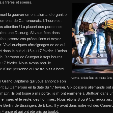
.s frères et soeurs,
ent le gouvernement allemand organise
riements de Camerounais. L´heure est
tes attention ! La plupart des personnes
ient une Duldung. Si vous êtes dans
ation, prenez vos précautions et soyez
s. Voici quelques témoignages de ce qui
é dans la nuit du 16 au 17 février. L´avion
de l´aéroport de Stuttgart à sept heures
e 17 février. Nous avons reçu le
 d’une personne qui se trouvait à bord :
Aller à l’avion dans les mains de la
 le Grand Capitaine qui vous annonce son
nt au Cameroun en la date du 17 février. Six policiers allemands ont 
matin, ils ont toqué à ma porte, ils m´ont emmené à Stuttgart dans un
 4 femmes et le reste, des hommes. Nous étions 8 ou 9 Camerounais. I
e Berlin, de Bissingen, de Eibau. Il y avait dans notre vol des Camer
 France et qui ont été pris au boulot.