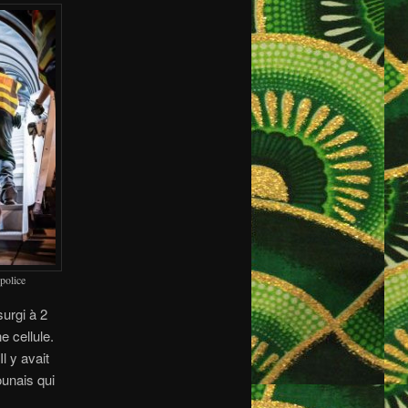
 police
surgi à 2
e cellule.
l y avait
ounais qui