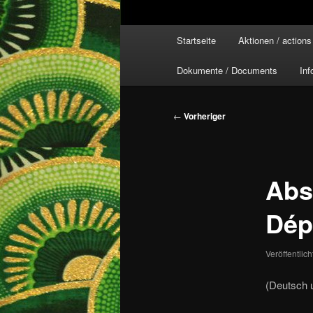
Hauptmenü
Startseite
Aktionen / actions
Dokumente / Documents
Inf
Beitragsnavigation
←
Vorheriger
Abs
Dép
Veröffentlic
(Deutsch 