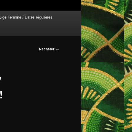
ige Termine / Dates régulières
Nächster
→
/
!