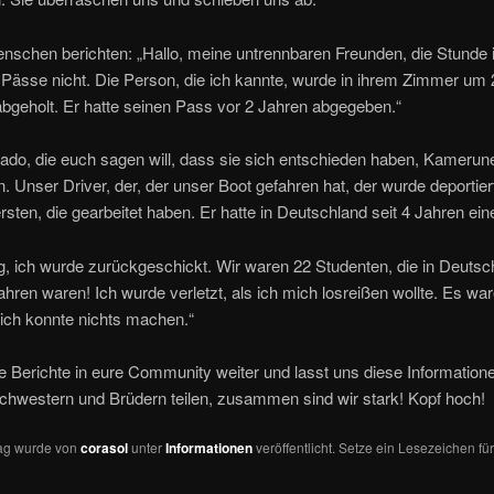
schen berichten: „Hallo, meine untrennbaren Freunden, die Stunde i
Pässe nicht. Die Person, die ich kannte, wurde in ihrem Zimmer um 
bgeholt. Er hatte seinen Pass vor 2 Jahren abgegeben.“
Mado, die euch sagen will, dass sie sich entschieden haben, Kamerun
n. Unser Driver, der, der unser Boot gefahren hat, der wurde deportier
ersten, die gearbeitet haben. Er hatte in Deutschland seit 4 Jahren eine
, ich wurde zurückgeschickt. Wir waren 22 Studenten, die in Deutsch
ahren waren! Ich wurde verletzt, als ich mich losreißen wollte. Es wa
 ich konnte nichts machen.“
se Berichte in eure Community weiter und lasst uns diese Information
chwestern und Brüdern teilen, zusammen sind wir stark! Kopf hoch!
rag wurde von
corasol
unter
Informationen
veröffentlicht. Setze ein Lesezeichen fü