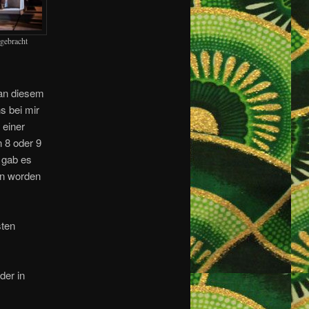
 gebracht
 an diesem
s bei mir
 einer
 8 oder 9
 gab es
en worden
sten
der in