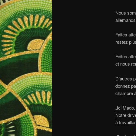
Nous somme
allemands.
Faites att
restez plu
Faites att
et nous re
D’autres p
donnez pas
chambre à 
„Ici Mado,
Notre drive
à travaille