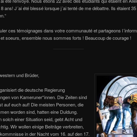
j´ai été renvoyé. Nous étions 22 avec des étudiants qui étaient en Al
8 ans! J´ai été blessé lorsque j´ai tenté de me débattre. Ils étaient 35 
en.“
culer ces témoignages dans votre communauté et partageons l´inform
s et soeurs, ensemble nous sommes forts ! Beaucoup de courage !
western und Brüder,
rganisiert die deutsche Regierung
ngen von Kameruner*innen. Die Zeiten sind
st auf euch auf! Die meisten Personen, die
men worden sind, hatten eine Duldung.
n solch einer Situation seid, gebt Acht und
chtig. Wir wollen einige Beiträge verbreiten,
rkommnisse in der Nacht vom 16. auf den 17.