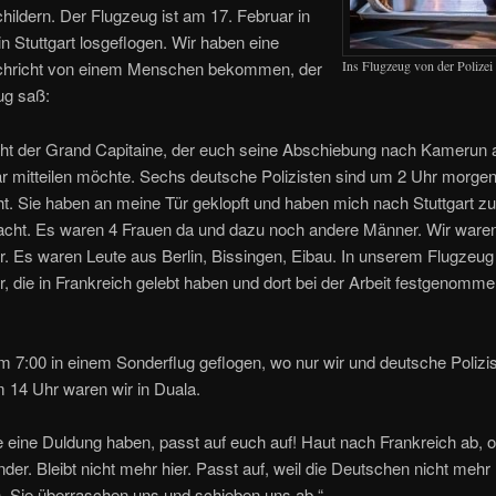
hildern. Der Flugzeug ist am 17. Februar in
in Stuttgart losgeflogen. Wir haben eine
hricht von einem Menschen bekommen, der
Ins Flugzeug von der Polizei
ug saß:
icht der Grand Capitaine, der euch seine Abschiebung nach Kamerun
r mitteilen möchte. Sechs deutsche Polizisten sind um 2 Uhr morgen
t. Sie haben an meine Tür geklopft und haben mich nach Stuttgart zu
racht. Es waren 4 Frauen da und dazu noch andere Männer. Wir waren
. Es waren Leute aus Berlin, Bissingen, Eibau. In unserem Flugzeug
 die in Frankreich gelebt haben und dort bei der Arbeit festgenomm
m 7:00 in einem Sonderflug geflogen, wo nur wir und deutsche Polizi
 14 Uhr waren wir in Duala.
ie eine Duldung haben, passt auf euch auf! Haut nach Frankreich ab, o
der. Bleibt nicht mehr hier. Passt auf, weil die Deutschen nicht mehr
. Sie überraschen uns und schieben uns ab.“