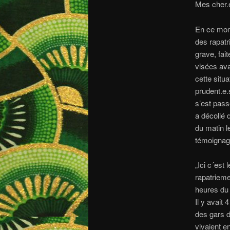
Mes cher.e
En ce mom
des rapat
grave, fai
visées ava
cette situ
prudent.e.
s’est pass
a décollé 
du matin l
témoignage
„Ici c´est
rapatrieme
heures du 
Il y avait
des gars d
vivaient en