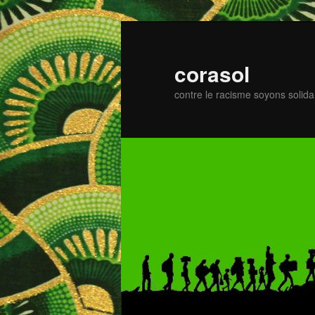
Zum
primären
Inhalt
corasol
springen
contre le racisme soyons solida