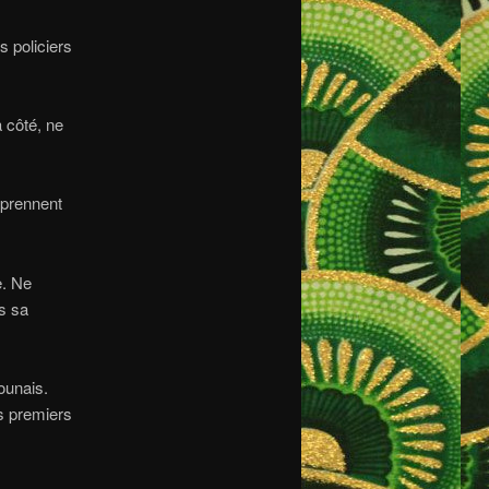
s policiers
 côté, ne
rprennent
e. Ne
s sa
ounais.
es premiers