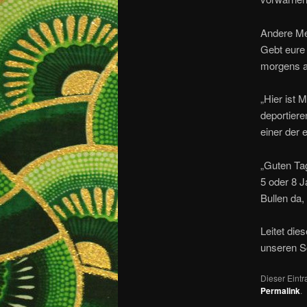
Andere Men
Gebt eure 
morgens a
„Hier ist 
deportiere
einer der 
„Guten Tag
5 oder 8 J
Bullen da,
Leitet die
unseren S
Dieser Eint
Permalink
.