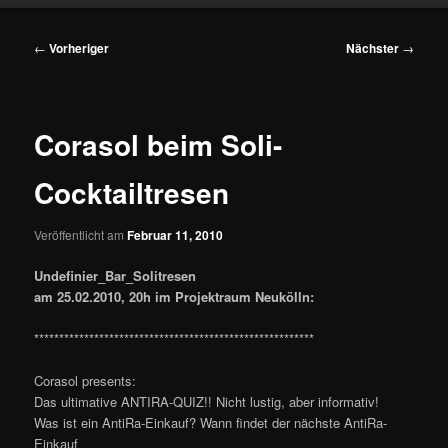
Beitragsnavigation
←
Vorheriger
Nächster
→
Corasol beim Soli-
Cocktailtresen
Veröffentlicht am
Februar 11, 2010
Undefinier_Bar_Solitresen
am 25.02.2010, 20h im Projektraum Neukölln:
********************************************************
Corasol presents:
Das ultimative ANTIRA-QUIZ!! Nicht lustig, aber informativ!
Was ist ein AntiRa-Einkauf? Wann findet der nächste AntiRa-
Einkauf