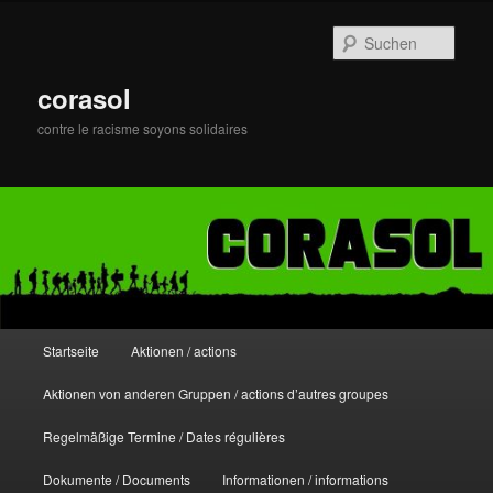
Zum
primären
Such
Inhalt
springen
corasol
contre le racisme soyons solidaires
Hauptmenü
Startseite
Aktionen / actions
Aktionen von anderen Gruppen / actions d’autres groupes
Regelmäßige Termine / Dates régulières
Dokumente / Documents
Informationen / informations