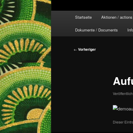
Hauptmenü
Startseite
Aktionen / actions
Dokumente / Documents
Inf
Beitragsnavigation
←
Vorheriger
Auf
Veröffentlic
Dieser Eint