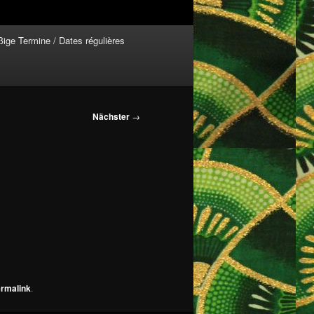
ige Termine / Dates régulières
Nächster
→
rmalink
.