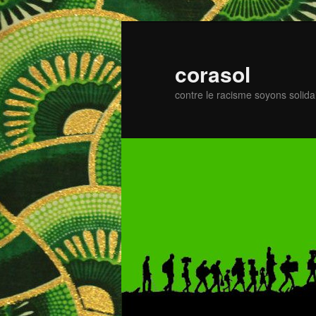
Zum
primären
Inhalt
corasol
springen
contre le racisme soyons solida