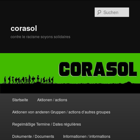
Zum
primären
Such
Inhalt
springen
corasol
contre le racisme soyons solidaires
Hauptmenü
Startseite
Aktionen / actions
Aktionen von anderen Gruppen / actions d’autres groupes
Regelmäßige Termine / Dates régulières
Dokumente / Documents
Informationen / informations